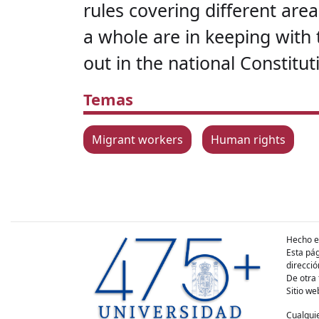
rules covering different area
a whole are in keeping with 
out in the national Constitut
Temas
Migrant workers
Human rights
Hecho e
Esta pág
direcció
De otra 
Sitio we
Cualquie