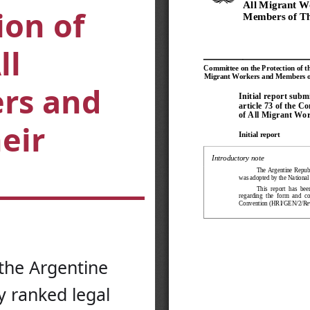
ion of
ll
rs and
eir
 the Argentine
y ranked legal