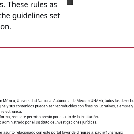
s. These rules as
the guidelines set
ion.
n México, Universidad Nacional Autónoma de México (UNAM), todos los derecho
ina y sus contenidos pueden ser reproducidos con fines no lucrativos, siempre y 
n electrónica.
forma, requiere permiso previo por escrito de la institución.
b administrado por el Instituto de Investigaciones Jurídicas.
r asunto relacionado con este portal favor de dirigirse a:
padiij@unam.mx