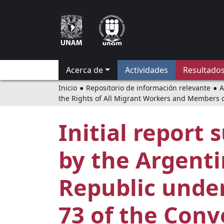
Jump
to
navigation
Acerca de
Actividades
Resultados
Usted
Inicio
●
Repositorio de información relevante
●
A
the Rights of All Migrant Workers and Members o
está
Initial report
aquí
by the Argent
Republic under
73 of the Conv