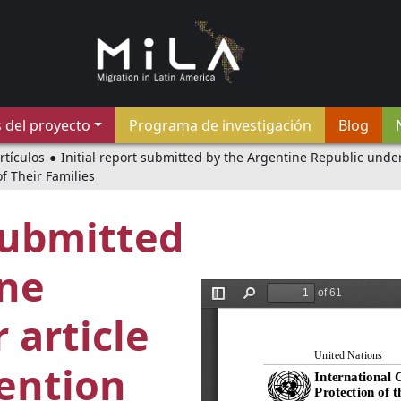
 del proyecto
Programa de investigación
Blog
rtículos
●
Initial report submitted by the Argentine Republic under
f Their Families
 submitted
ine
 article
ention